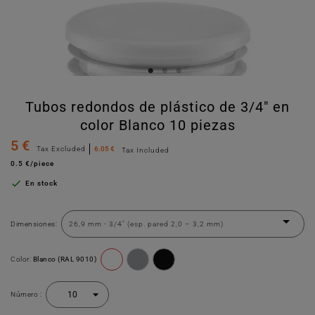
Tubos redondos de plástico de 3/4" en
color Blanco 10 piezas
5 €
Tax Excluded
6.05 €
Tax Included
0.5 €/piece

En stock
Dimensiones:
Color:
Blanco (RAL 9010)
Número :