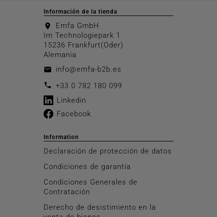
Información de la tienda
Emfa GmbH
location_on
Im Technologiepark 1
15236 Frankfurt(Oder)
Alemania
info@emfa-b2b.es
email
call
+33 0 782 180 099
Linkedin
Facebook
Information
Declaración de protección de datos
Condiciones de garantía
Condiciones Generales de
Contratación
Derecho de desistimiento en la
venta de bienes