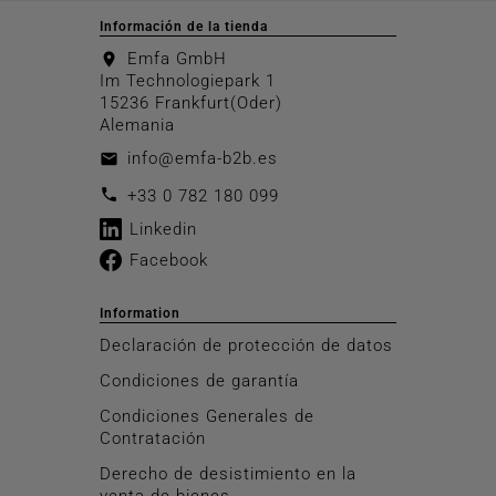
Información de la tienda
Emfa GmbH
location_on
Im Technologiepark 1
15236 Frankfurt(Oder)
Alemania
info@emfa-b2b.es
email
call
+33 0 782 180 099
Linkedin
Facebook
Information
Declaración de protección de datos
Condiciones de garantía
Condiciones Generales de
Contratación
Derecho de desistimiento en la
venta de bienes