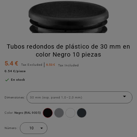
Tubos redondos de plástico de 30 mm en
color Negro 10 piezas
5.4 €
Tax Excluded
6.53 €
Tax Included
0.54 €/piece

En stock
Dimensiones:
Color:
Negro (RAL 9005)
Número :