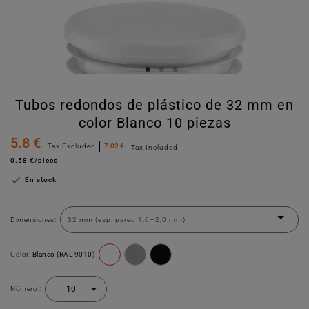
Tubos redondos de plástico de 32 mm en
color Blanco 10 piezas
5.8 €
Tax Excluded
7.02 €
Tax Included
0.58 €/piece

En stock
Dimensiones:
Color:
Blanco (RAL 9010)
Número :