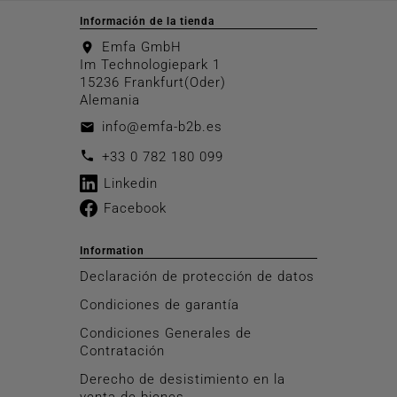
Información de la tienda
Emfa GmbH
location_on
Im Technologiepark 1
15236 Frankfurt(Oder)
Alemania
info@emfa-b2b.es
email
call
+33 0 782 180 099
Linkedin
Facebook
Information
Declaración de protección de datos
Condiciones de garantía
Condiciones Generales de
Contratación
Derecho de desistimiento en la
venta de bienes