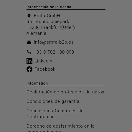
Información de la tienda
Emfa GmbH
location_on
Im Technologiepark 1
15236 Frankfurt(Oder)
Alemania
info@emfa-b2b.es
email
call
+33 0 782 180 099
Linkedin
Facebook
Information
Declaración de protección de datos
Condiciones de garantía
Condiciones Generales de
Contratación
Derecho de desistimiento en la
venta de bienes