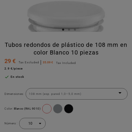
Tubos redondos de plástico de 108 mm en
color Blanco 10 piezas
29 €
Tax Excluded
35.09 €
Tax Included
2.9 €/piece

En stock
Dimensiones:
Color:
Blanco (RAL 9010)
Número :