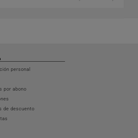
a
ción personal
s por abono
ones
s de descuento
rtas