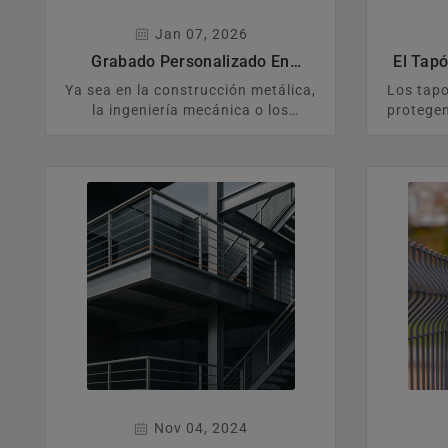
Jan 07, 2026
Grabado Personalizado En
El Tap
Tapones De PE – Lo Que
Adecuad
Ya sea en la construcción metálica,
Los tap
Realmente Importa En La Práctica
Realment
la ingeniería mecánica o los
protegen
Industrial
sistemas de perfiles modulares, una
contra
identificación clara y legible de los
mecáni
componentes es fundamental para
acabado
el montaje, la logística y el servicio.
esta guí
la medi
usar en
cómo ev
Nov 04, 2024