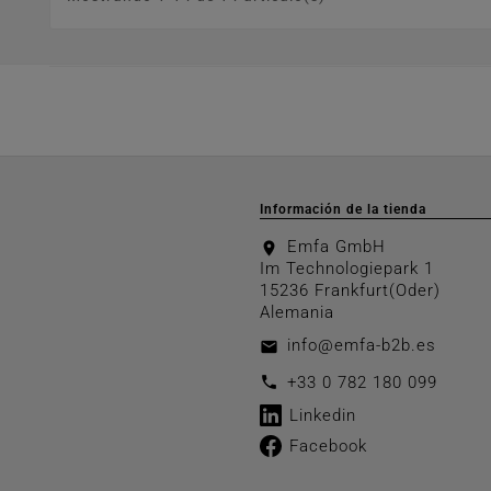
Información de la tienda
Emfa GmbH
location_on
Im Technologiepark 1
15236 Frankfurt(Oder)
Alemania
info@emfa-b2b.es
email
call
+33 0 782 180 099
Linkedin
Facebook