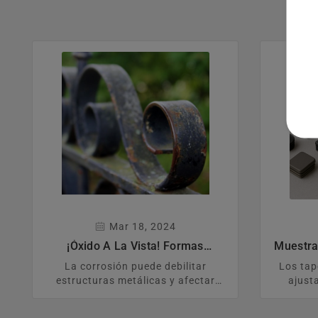
Mar 18, 2024
¡Óxido A La Vista! Formas
Muestra
Sencillas De Combatir La
Capuc
La corrosión puede debilitar
Los ta
Corrosión
Calidad
estructuras metálicas y afectar
ajust
tanto su aspecto como su
garanti
durabilidad. En esta guía
durabi