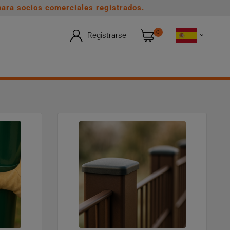
ara socios comerciales registrados.
0
Registrarse
