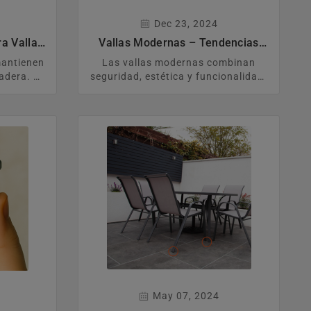
Dec 23, 2024
a Vallas
Vallas Modernas – Tendencias
s Saber
2024 Y Una Mirada Hacia 2025
mantienen
Las vallas modernas combinan
radera. En
seguridad, estética y funcionalidad.
ara qué
En esta guía analizamos las
 elegir,
tendencias más destacadas de
amente y
2024 —como el diseño minimalista,
ón con
la iluminación integrada y la
 Además,
combinación de materiales— y
cos, una
adelantamos lo que dominará en
cesorios
2025: sistemas modulares,
etar tu
tecnologías inteligentes y acabados
personalizados.
May 07, 2024