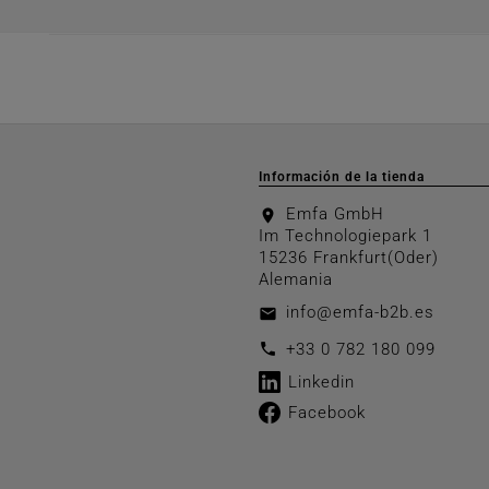
Información de la tienda
Emfa GmbH
location_on
Im Technologiepark 1
15236 Frankfurt(Oder)
Alemania
info@emfa-b2b.es
email
call
+33 0 782 180 099
Linkedin
Facebook