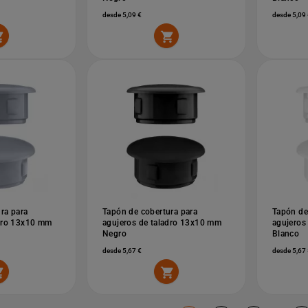
desde 5,09 €
desde 5,09 


ra para
Tapón de cobertura para
Tapón de
adro 13x10 mm
agujeros de taladro 13x10 mm
agujeros
Negro
Blanco
desde 5,67 €
desde 5,67 

