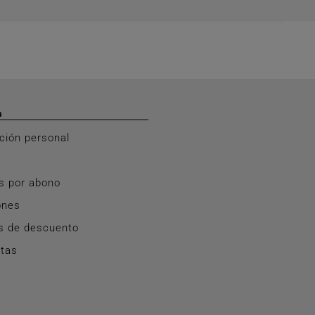
a
ción personal
s por abono
ones
s de descuento
rtas