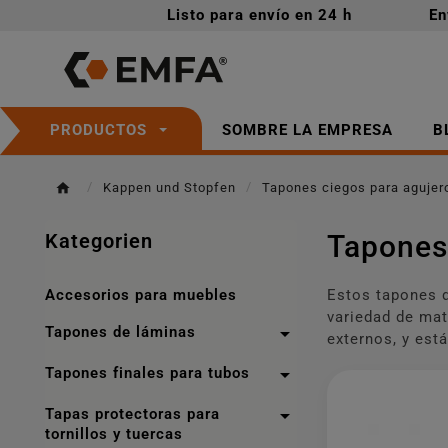
Listo para envío en 24 h
En
SOMBRE LA EMPRESA
B
PRODUCTOS
Kappen und Stopfen
Tapones ciegos para agujer
Kategorien
Tapones
Accesorios para muebles
Estos tapones d
variedad de mat

Tapones de láminas
externos, y es

Tapones finales para tubos

Tapas protectoras para
tornillos y tuercas