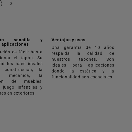

ción sencilla y
Ventajas y usos
s aplicaciones
Una garantía de 10 años
ación es fácil: basta
respalda la calidad de
ionar el tapón. Su
nuestros tapones. Son
dad los hace ideales
ideales para aplicaciones
 construcción, la
donde la estética y la
ría mecánica, la
funcionalidad son esenciales.
ción de muebles,
 juego infantiles y
nes en exteriores.