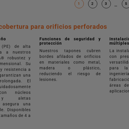
1
2
3
5
…
cobertura para orificios perforados
eño
Funciones de seguridad y
Instala
protección
múltiple
o (PE) de alta
Nuestros tapones cubren
La instal
da a nuestros
bordes afilados de orificios
con pres
A® robustez y
en materiales como metal,
versatili
imensional. Su
madera o plástico,
para la
y resistencia a
reduciendo el riesgo de
ingenie
 garantizan una
lesiones.
fabrica
prolongada. El
áreas de
dadosamente
aplicacio
 con núcleos
 y aletas
s, asegura una
le. Disponibles
 tamaños de 4 a