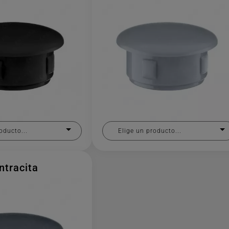
oducto...
Elige un producto...
ntracita