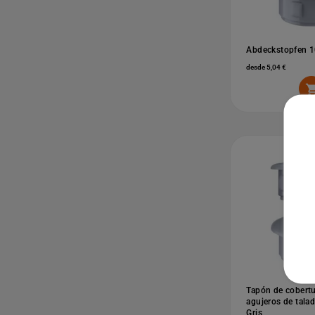
Abdeckstopfen 
desde 5,04 €
Tapón de cobertu
agujeros de tal
Gris