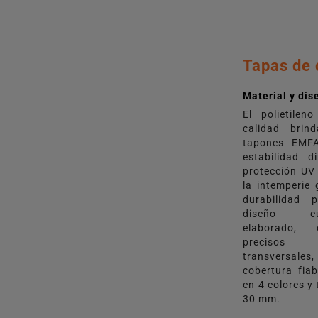
Tapas de 
Material y dis
El polietilen
calidad brin
tapones EMF
estabilidad d
protección UV 
la intemperie
durabilidad 
diseño cui
elaborado,
precisos
transversale
cobertura fiab
en 4 colores y
30 mm.