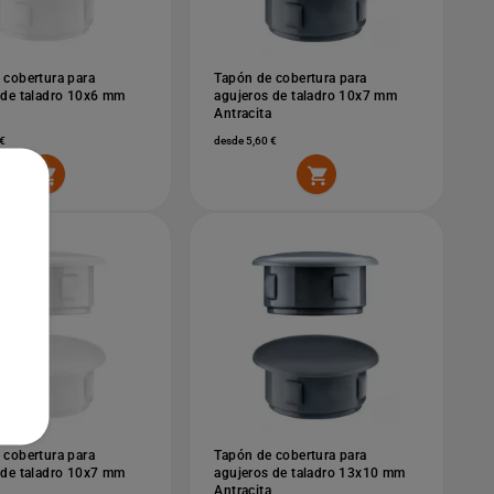
 cobertura para
Tapón de cobertura para
 de taladro 10x6 mm
agujeros de taladro 10x7 mm
Antracita
€
desde 5,60 €


 cobertura para
Tapón de cobertura para
 de taladro 10x7 mm
agujeros de taladro 13x10 mm
Antracita