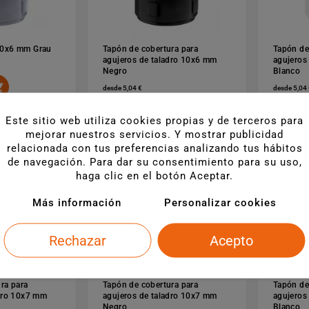
10x6 mm Grau
Tapón de cobertura para
Tapón de
agujeros de taladro 10x6 mm
agujeros
Negro
Blanco

desde 5,04 €
desde 5,04 

Este sitio web utiliza cookies propias y de terceros para
mejorar nuestros servicios. Y mostrar publicidad
relacionada con tus preferencias analizando tus hábitos
de navegación. Para dar su consentimiento para su uso,
haga clic en el botón Aceptar.
Más información
Personalizar cookies
Rechazar
Acepto
ra para
Tapón de cobertura para
Tapón de
adro 10x7 mm
agujeros de taladro 10x7 mm
agujeros
Negro
Blanco