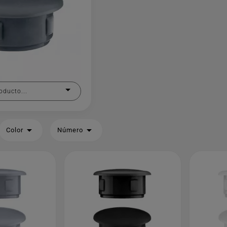
oducto...


Color
Número