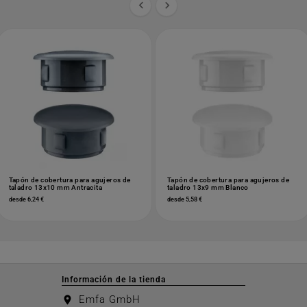


Tapón de cobertura para agujeros de
Tapón de cobertura para agujeros de
taladro 13x10 mm Antracita
taladro 13x9 mm Blanco
desde 6,24 €
desde 5,58 €
Información de la tienda
Emfa GmbH
location_on