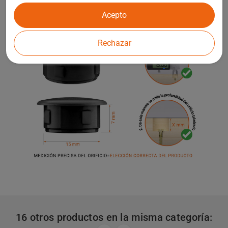
Acepto
Rechazar
16 otros productos en la misma categoría: