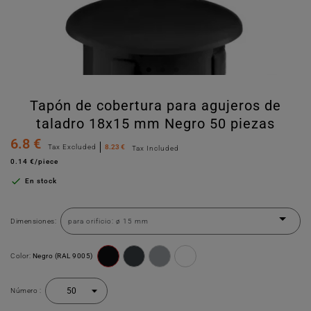
Tapón de cobertura para agujeros de
taladro 18x15 mm Negro 50 piezas
6.8 €
Tax Excluded
8.23 €
Tax Included
0.14 €/piece

En stock
Dimensiones:
Color:
Negro (RAL 9005)
Número :