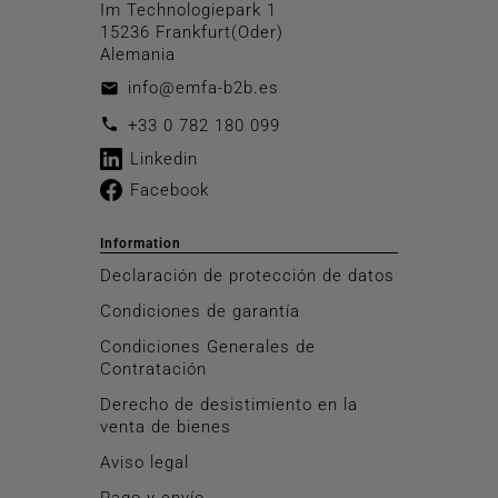
Im Technologiepark 1
15236 Frankfurt(Oder)
Alemania
info@emfa-b2b.es
email
call
+33 0 782 180 099
Linkedin
Facebook
Information
Declaración de protección de datos
Condiciones de garantía
Condiciones Generales de
Contratación
Derecho de desistimiento en la
venta de bienes
Aviso legal
Pago y envío