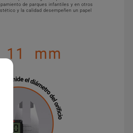
ipamiento de parques infantiles y en otros
 estético y la calidad desempeñen un papel