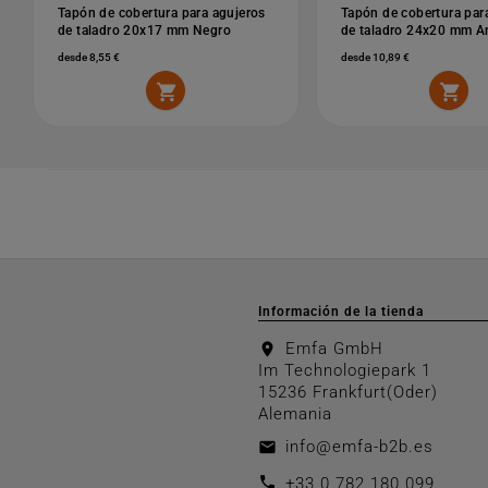
Tapón de cobertura para agujeros
Tapón de cobertura par
de taladro 20x17 mm Negro
de taladro 24x20 mm An
desde 8,55 €
desde 10,89 €


Información de la tienda
Emfa GmbH
location_on
Im Technologiepark 1
15236 Frankfurt(Oder)
Alemania
info@emfa-b2b.es
email
call
+33 0 782 180 099