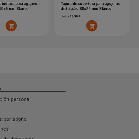
obertura para agujeros
Tapón de cobertura para agujeros
 10x6 mm Blanco
de taladro 30x25 mm Blanco
desde 13,50 €


a
ción personal
s por abono
ones
s de descuento