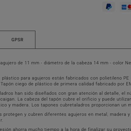
GPSR
agujero de 11 mm - diámetro de la cabeza 14 mm - color N
ástico para agujeros están fabricados con polietileno PE d
 Tapón ciego de plástico de primera calidad fabricado por E
adros han sido diseñados con gran atención al detalle, el n
caigan. La cabeza del tapón cubre el orificio y puede utiliz
tico y madera. Los tapones cubretaladros proporcionan un 
 protegen y cubren diferentes agujeros en metal, madera y p
r.
ión ahorra mucho tiempo a la hora de finalizar su proyecto.