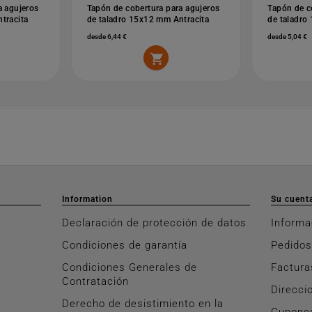
a agujeros
Tapón de cobertura para agujeros
Tapón de c
tracita
de taladro 15x12 mm Antracita
de taladro
desde 6,44 €
desde 5,04 €

Information
Su cuent
Declaración de protección de datos
Informa
Condiciones de garantía
Pedidos
Condiciones Generales de
Factura
Contratación
Direcci
Derecho de desistimiento en la
Cupone