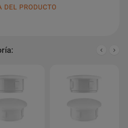
ría:

