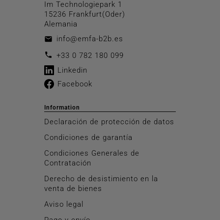
Im Technologiepark 1
15236 Frankfurt(Oder)
Alemania
info@emfa-b2b.es
email
call
+33 0 782 180 099
Linkedin
Facebook
Information
Declaración de protección de datos
Condiciones de garantía
Condiciones Generales de
Contratación
Derecho de desistimiento en la
venta de bienes
Aviso legal
Pago y envío