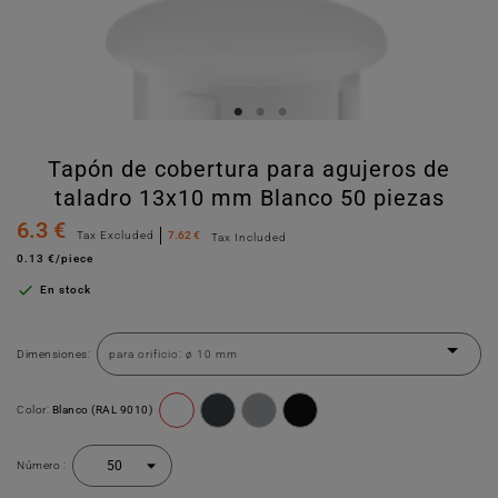
Tapón de cobertura para agujeros de
taladro 13x10 mm Blanco 50 piezas
6.3 €
Tax Excluded
7.62 €
Tax Included
0.13 €/piece

En stock
Dimensiones:
Color:
Blanco (RAL 9010)
Número :