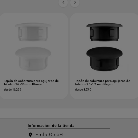


Tapón de cobertura para agujeros de
Tapón de cobertura para agujeros de
taladro 36x30 mm Blanco
taladro 20x17 mm Negro
desde 16,20 €
desde 8,55 €
Información de la tienda
Emfa GmbH
location_on