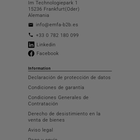
Im Technologiepark 1
15236 Frankfurt(Oder)
Alemania
info@emfa-b2b.es
email
call
+33 0 782 180 099
Linkedin
Facebook
Information
Declaración de protección de datos
Condiciones de garantía
Condiciones Generales de
Contratación
Derecho de desistimiento en la
venta de bienes
Aviso legal
Pago y envío