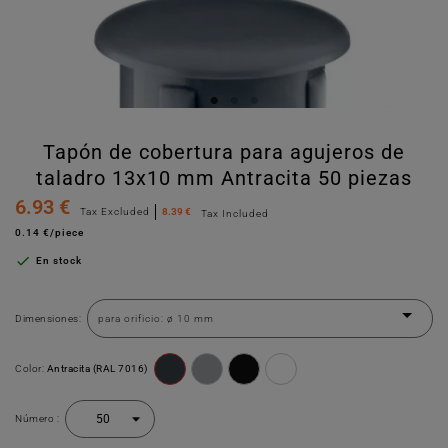
Tapón de cobertura para agujeros de
taladro 13x10 mm Antracita 50 piezas
6.93 €
Tax Excluded
8.39 €
Tax Included
0.14 €/piece

En stock
Dimensiones:
Color:
Antracita (RAL 7016)
Número :