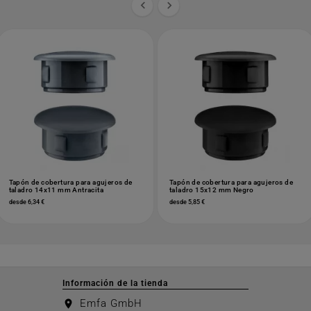


Tapón de cobertura para agujeros de
Tapón de cobertura para agujeros de
taladro 14x11 mm Antracita
taladro 15x12 mm Negro
desde 6,34 €
desde 5,85 €
Información de la tienda
Emfa GmbH
location_on