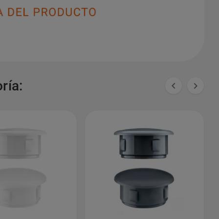
ría:

