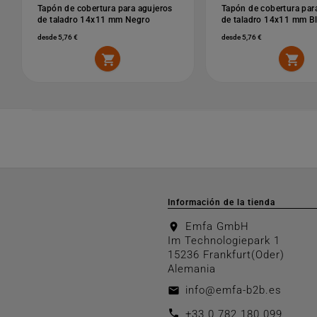
Tapón de cobertura para agujeros
Tapón de cobertura par
de taladro 14x11 mm Negro
de taladro 14x11 mm B
desde 5,76 €
desde 5,76 €


Información de la tienda
Emfa GmbH
location_on
Im Technologiepark 1
15236 Frankfurt(Oder)
Alemania
info@emfa-b2b.es
email
call
+33 0 782 180 099