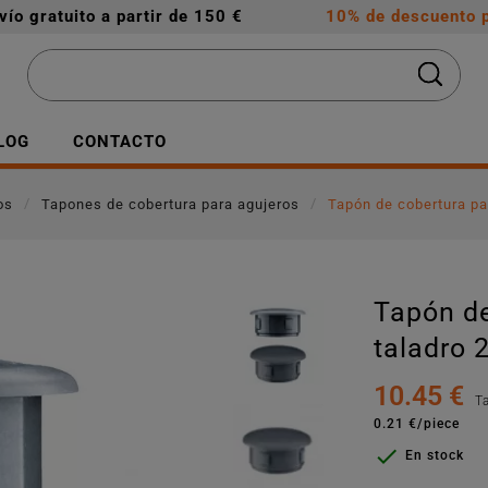
vío gratuito a partir de 150 €
10% de descuento p
LOG
CONTACTO
os
Tapones de cobertura para agujeros
Tapón de cobertura pa
Tapón de
taladro 
10.45 €
T
0.21 €/piece

En stock