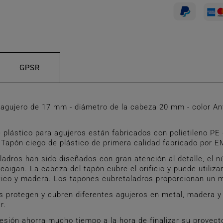
GPSR
gujero de 17 mm - diámetro de la cabeza 20 mm - color An
ástico para agujeros están fabricados con polietileno PE d
 Tapón ciego de plástico de primera calidad fabricado por E
adros han sido diseñados con gran atención al detalle, el n
caigan. La cabeza del tapón cubre el orificio y puede utiliz
tico y madera. Los tapones cubretaladros proporcionan un 
 protegen y cubren diferentes agujeros en metal, madera y p
r.
ión ahorra mucho tiempo a la hora de finalizar su proyecto.