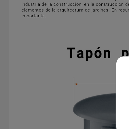
industria de la construcción, en la construcción 
elementos de la arquitectura de jardines. En resu
importante.