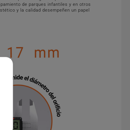
ipamiento de parques infantiles y en otros
 estético y la calidad desempeñen un papel