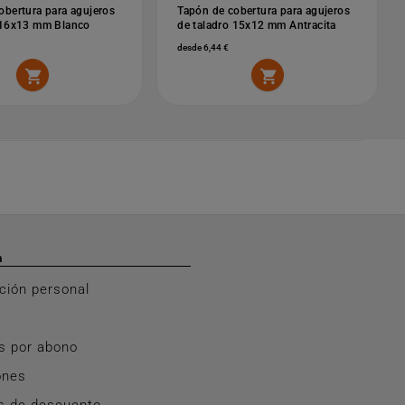
obertura para agujeros
Tapón de cobertura para agujeros
 16x13 mm Blanco
de taladro 15x12 mm Antracita
desde 6,44 €


a
ción personal
s por abono
ones
s de descuento