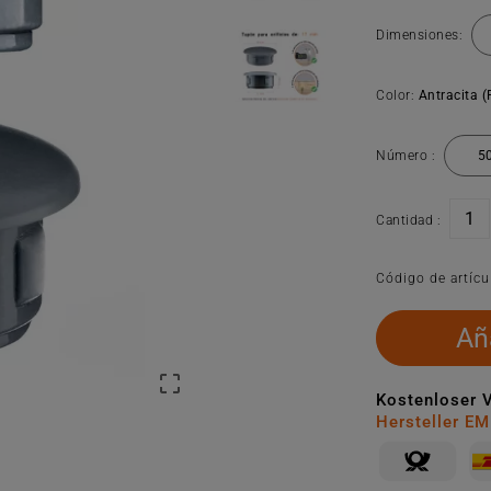
Dimensiones:
Color:
Antracita 
Número :
Cantidad :
Código de artícu
Aña

Kostenloser 
Hersteller E