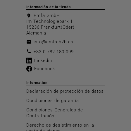
Información de la tienda
Emfa GmbH
location_on
Im Technologiepark 1
15236 Frankfurt(Oder)
Alemania
info@emfa-b2b.es
email
call
+33 0 782 180 099
Linkedin
Facebook
Information
Declaración de protección de datos
Condiciones de garantía
Condiciones Generales de
Contratación
Derecho de desistimiento en la
venta de bienes