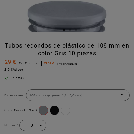
Tubos redondos de plástico de 108 mm en
color Gris 10 piezas
29 €
Tax Excluded
35.09 €
Tax Included
2.9 €/piece

En stock
Dimensiones:
Color:
Gris (RAL 7040)
Número :