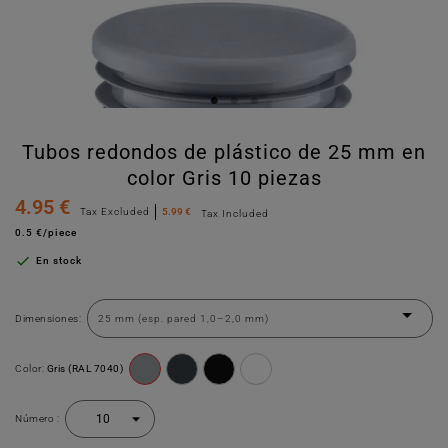
Tubos redondos de plástico de 25 mm en
color Gris 10 piezas
4.95 €
Tax Excluded
5.99 €
Tax Included
0.5 €/piece

En stock
Dimensiones:
Color:
Gris (RAL 7040)
Número :