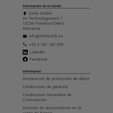
Información de la tienda
Emfa GmbH
location_on
Im Technologiepark 1
15236 Frankfurt(Oder)
Alemania
info@emfa-b2b.es
email
call
+33 0 782 180 099
Linkedin
Facebook
Information
Declaración de protección de datos
Condiciones de garantía
Condiciones Generales de
Contratación
Derecho de desistimiento en la
venta de bienes