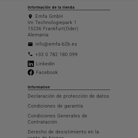
Información de la tienda
Emfa GmbH
location_on
Im Technologiepark 1
15236 Frankfurt(Oder)
Alemania
info@emfa-b2b.es
email
call
+33 0 782 180 099
Linkedin
Facebook
Information
Declaración de protección de datos
Condiciones de garantía
Condiciones Generales de
Contratación
Derecho de desistimiento en la
venta de bienes