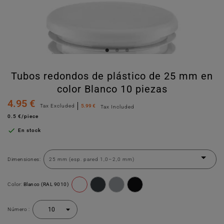
Tubos redondos de plástico de 25 mm en
color Blanco 10 piezas
4.95 €
Tax Excluded
5.99 €
Tax Included
0.5 €/piece

En stock
Dimensiones:
Color:
Blanco (RAL 9010)
Número :