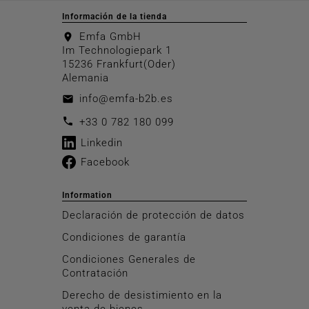
Información de la tienda
Emfa GmbH
location_on
Im Technologiepark 1
15236 Frankfurt(Oder)
Alemania
info@emfa-b2b.es
email
call
+33 0 782 180 099
Linkedin
Facebook
Information
Declaración de protección de datos
Condiciones de garantía
Condiciones Generales de
Contratación
Derecho de desistimiento en la
venta de bienes