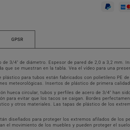
GPSR
e 3/4" de diámetro. Espesor de pared de 2,0 a 3,2 mm. Ins
 que se muestran en la tabla. Vea el vídeo para una presen
ástico para tubos están fabricados con polietileno PE de p
ones meteorológicas. Insertos de plástico de primera calida
hueca circular, tubos y perfiles de acero de 3/4" han sido 
ión para evitar que los tacos se caigan. Bordes perfectamen
tico y otros materiales. Las tapas de plástico de los extr
án diseñados para proteger los extremos afilados de los pe
litan el movimiento de los muebles y pueden proteger el sue