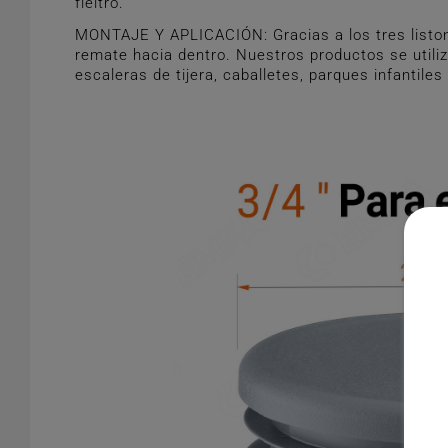
fieltro.
MONTAJE Y APLICACIÓN: Gracias a los tres liston
remate hacia dentro. Nuestros productos se utiliz
escaleras de tijera, caballetes, parques infantiles