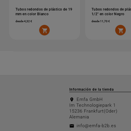
Tubos redondos de plástico de 19
Tubos redondos de plás
mm en color Blanco
1/2" en color Negro
desde 4,32 €
desde 11,70 €


Información de la tienda
Emfa GmbH
location_on
Im Technologiepark 1
15236 Frankfurt(Oder)
Alemania
info@emfa-b2b.es
email