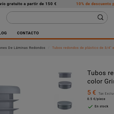
vío gratuito a partir de 150 €
10% de descuento p
LOG
CONTACTO
ones De Láminas Redondos
Tubos redondos de plástico de 3/4" e
Tubos re
color Gr
5 €
Tax Excl
0.5 €/piece

En stock