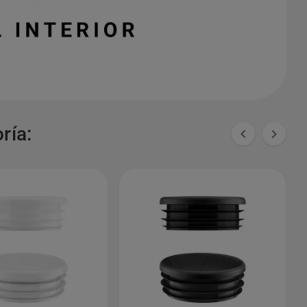
ría:

