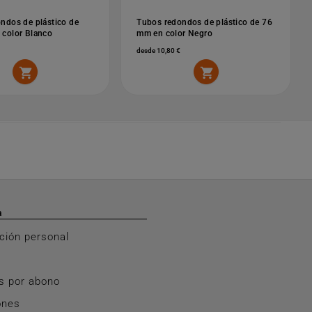
ndos de plástico de
Tubos redondos de plástico de 76
color Blanco
mm en color Negro
desde 10,80 €


a
ción personal
s por abono
ones