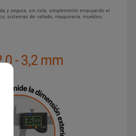
da y segura, sin cola, simplemente empujando el
ico, sistemas de vallado, maquinaria, muebles,