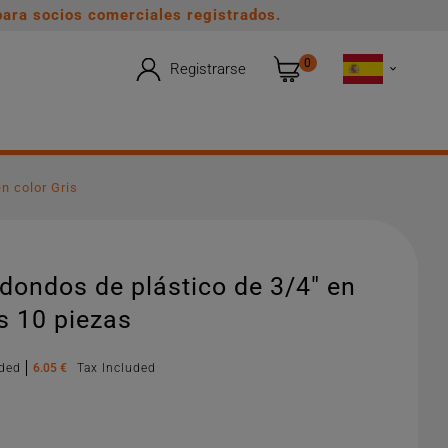
ara socios comerciales registrados.
0
Registrarse

n color Gris
dondos de plástico de 3/4" en
is 10 piezas
uded
6.05 €
Tax Included