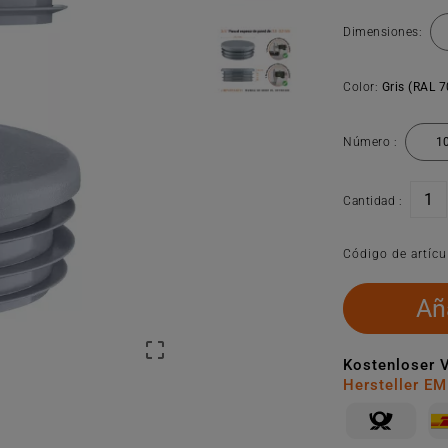
Dimensiones:
Color:
Gris (RAL 
Número :
Cantidad :
Código de artícu
Aña

Kostenloser 
Hersteller E