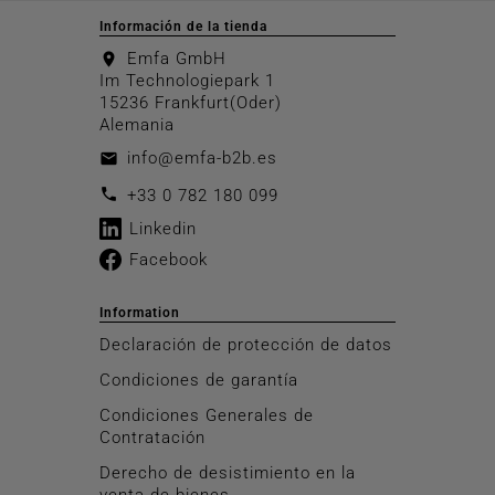
Información de la tienda
Emfa GmbH
location_on
Im Technologiepark 1
15236 Frankfurt(Oder)
Alemania
info@emfa-b2b.es
email
call
+33 0 782 180 099
Linkedin
Facebook
Information
Declaración de protección de datos
Condiciones de garantía
Condiciones Generales de
Contratación
Derecho de desistimiento en la
venta de bienes