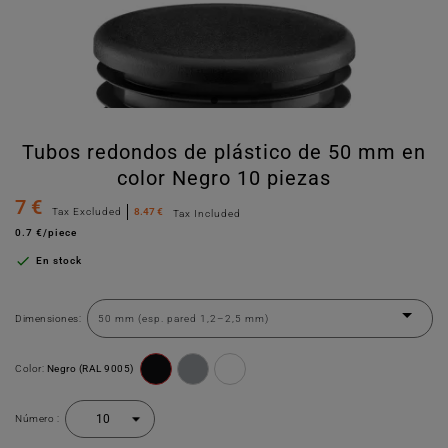
Tubos redondos de plástico de 50 mm en
color Negro 10 piezas
7 €
Tax Excluded
8.47 €
Tax Included
0.7 €/piece

En stock
Dimensiones:
Color:
Negro (RAL 9005)
Número :