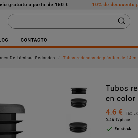
vío gratuito a partir de 150 €
10% de descuento p
LOG
CONTACTO
ones De Láminas Redondos
Tubos redondos de plástico de 14 m
Tubos r
en color
4.6 €
Tax E
0.46 €/piece

En stock