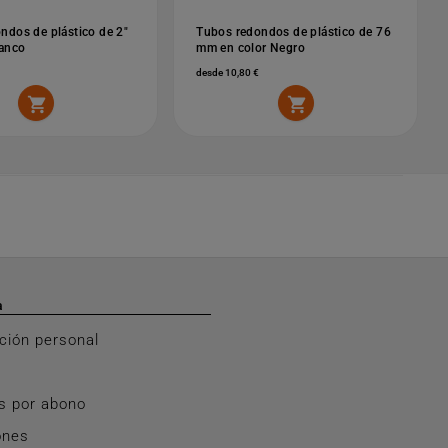
ndos de plástico de 2"
Tubos redondos de plástico de 76
lanco
mm en color Negro
desde 10,80 €


a
ción personal
s por abono
ones