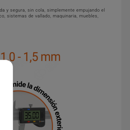
da y segura, sin cola, simplemente empujando el
ico, sistemas de vallado, maquinaria, muebles,