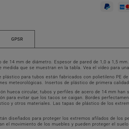
GPSR
de 14 mm de diámetro. Espesor de pared de 1,0 a 1,5 mm. 
medida que se muestran en la tabla. Vea el vídeo para una
ástico para tubos están fabricados con polietileno PE de p
ones meteorológicas. Insertos de plástico de primera calida
hueca circular, tubos y perfiles de acero de 14 mm han si
ión para evitar que los tacos se caigan. Bordes perfectamen
tico y otros materiales. Las tapas de plástico de los extr
án diseñados para proteger los extremos afilados de los pe
tan el movimiento de los muebles y pueden proteger el suel