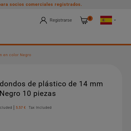
ara socios comerciales registrados.
0
Registrarse

m en color Negro
edondos de plástico de 14 mm
 Negro 10 piezas
xcluded
5.57 €
Tax Included