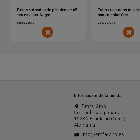
Tubos redondos de plástico de 45
Tubos redondos de plás
mm en color Negro
mm en color Gris
desde 6,03 €
desde 6,03 €


Información de la tienda
Emfa GmbH
location_on
Im Technologiepark 1
15236 Frankfurt(Oder)
Alemania
info@emfa-b2b.es
email