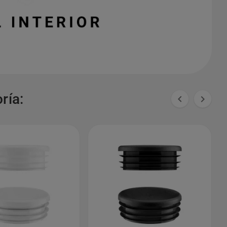
ría:

