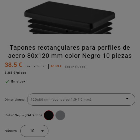
Tapones rectangulares para perfiles de
acero 80x120 mm color Negro 10 piezas
38.5 €
Tax Excluded
46.59 €
Tax Included
3.85 €/piece

En stock
Dimensiones:
Color:
Negro (RAL 9005)
Número :