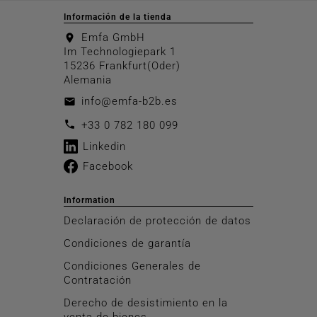
Información de la tienda
Emfa GmbH
location_on
Im Technologiepark 1
15236 Frankfurt(Oder)
Alemania
info@emfa-b2b.es
email
call
+33 0 782 180 099
Linkedin
Facebook
Information
Declaración de protección de datos
Condiciones de garantía
Condiciones Generales de
Contratación
Derecho de desistimiento en la
venta de bienes