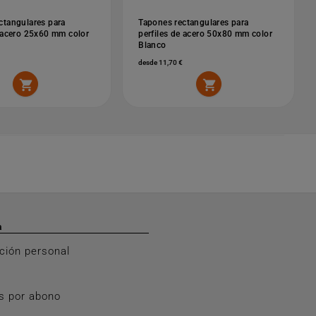
ctangulares para
Tapones rectangulares para
e acero 25x60 mm color
perfiles de acero 50x80 mm color
Blanco
desde 11,70 €


a
ción personal
s por abono