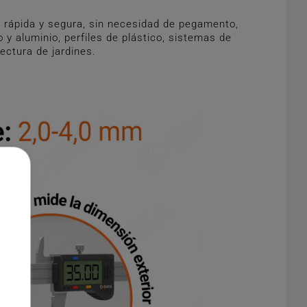
 rápida y segura, sin necesidad de pegamento,
y aluminio, perfiles de plástico, sistemas de
tectura de jardines.