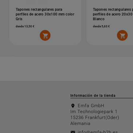
Tapones rectangulares para
Tapones rectangulares 
perfiles de acero 30x100 mm color
perfiles de acero 20x3
Gris
Blanco
desde 13,50 €
desde 5,63 €


Información de la tienda
Emfa GmbH
location_on
Im Technologiepark 1
15236 Frankfurt(Oder)
Alemania
info@emfa-b2b.es
email