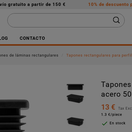
vío gratuito a partir de 150 €
10% de descuento p
LOG
CONTACTO
ones de láminas rectangulares
Tapones rectangulares para perfi
Tapones 
acero 50
13 €
Tax Ex
1.3 €/piece

En stock