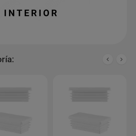
ría:

