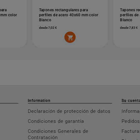
para
Tapones rectangulares para
Tapones re
0 mm color
perfiles de acero 40x60 mm color
perfiles d
Blanco
Blanco
desde 7,02 €
desde 7,83 €

Information
Su cuent
Declaración de protección de datos
Informa
Condiciones de garantía
Pedidos
Condiciones Generales de
Factura
Contratación