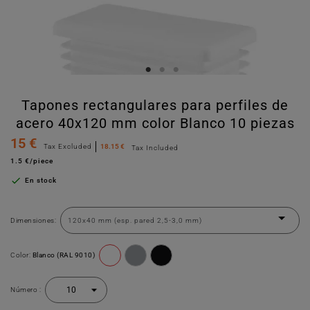
Tapones rectangulares para perfiles de
acero 40x120 mm color Blanco 10 piezas
15 €
Tax Excluded
18.15 €
Tax Included
1.5 €/piece

En stock
Dimensiones:
Color:
Blanco (RAL 9010)
Número :