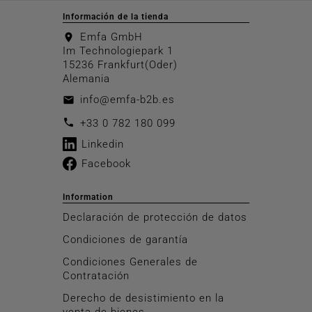
Información de la tienda
Emfa GmbH
location_on
Im Technologiepark 1
15236 Frankfurt(Oder)
Alemania
info@emfa-b2b.es
email
call
+33 0 782 180 099
Linkedin
Facebook
Information
Declaración de protección de datos
Condiciones de garantía
Condiciones Generales de
Contratación
Derecho de desistimiento en la
venta de bienes