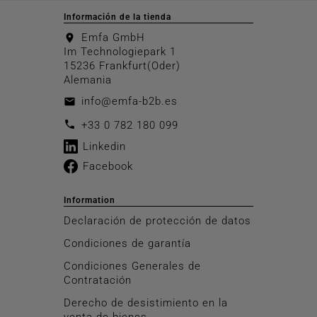
Información de la tienda
Emfa GmbH
location_on
Im Technologiepark 1
15236 Frankfurt(Oder)
Alemania
info@emfa-b2b.es
email
call
+33 0 782 180 099
Linkedin
Facebook
Information
Declaración de protección de datos
Condiciones de garantía
Condiciones Generales de
Contratación
Derecho de desistimiento en la
venta de bienes