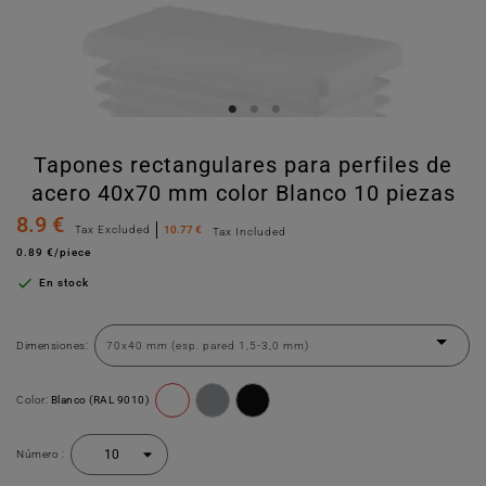
Tapones rectangulares para perfiles de
acero 40x70 mm color Blanco 10 piezas
8.9 €
Tax Excluded
10.77 €
Tax Included
0.89 €/piece

En stock
Dimensiones:
Color:
Blanco (RAL 9010)
Número :