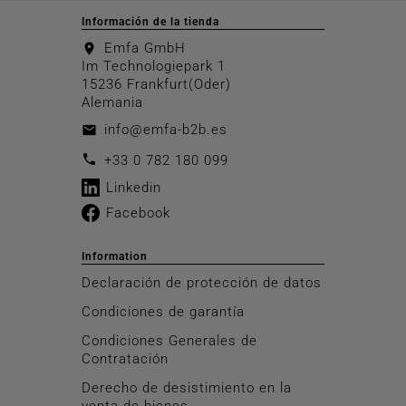
Información de la tienda
Emfa GmbH
location_on
Im Technologiepark 1
15236 Frankfurt(Oder)
Alemania
info@emfa-b2b.es
email
call
+33 0 782 180 099
Linkedin
Facebook
Information
Declaración de protección de datos
Condiciones de garantía
Condiciones Generales de
Contratación
Derecho de desistimiento en la
venta de bienes