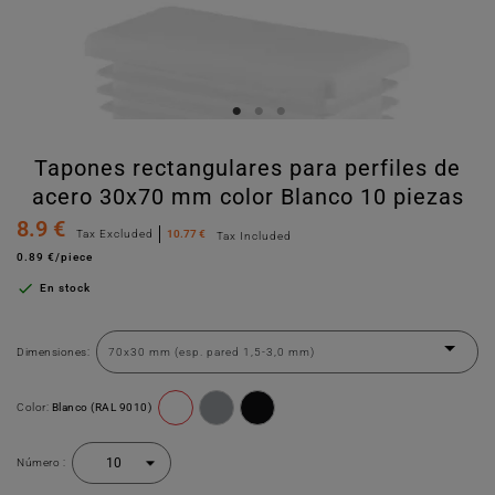
Tapones rectangulares para perfiles de
acero 30x70 mm color Blanco 10 piezas
8.9 €
Tax Excluded
10.77 €
Tax Included
0.89 €/piece

En stock
Dimensiones:
Color:
Blanco (RAL 9010)
Número :