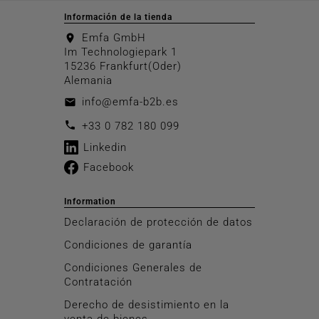
Información de la tienda
Emfa GmbH
location_on
Im Technologiepark 1
15236 Frankfurt(Oder)
Alemania
info@emfa-b2b.es
email
call
+33 0 782 180 099
Linkedin
Facebook
Information
Declaración de protección de datos
Condiciones de garantía
Condiciones Generales de
Contratación
Derecho de desistimiento en la
venta de bienes