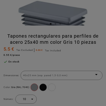
Tapones rectangulares para perfiles de
acero 25x40 mm color Gris 10 piezas
5.5 €
Tax Excluded
6.66 €
Tax Included
0.55 €/piece

En stock
Dimensiones:
Color:
Gris (RAL 7040)
Número :