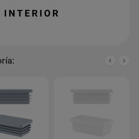
ría:

