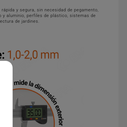
 rápida y segura, sin necesidad de pegamento,
y aluminio, perfiles de plástico, sistemas de
tectura de jardines.