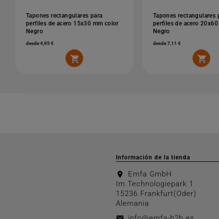
Tapones rectangulares para
Tapones rectangulares 
perfiles de acero 15x30 mm color
perfiles de acero 20x6
Negro
Negro
desde 4,95 €
desde 7,11 €


Información de la tienda
Emfa GmbH
location_on
Im Technologiepark 1
15236 Frankfurt(Oder)
Alemania
info@emfa-b2b.es
email