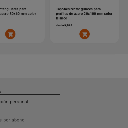
ctangulares para
Tapones rectangulares para
e acero 30x60 mm color
perfiles de acero 20x100 mm color
Blanco
desde 9,90 €


a
ción personal
s por abono