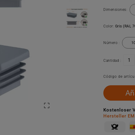
Dimensiones:
Color:
Gris (RAL 
Número :
Cantidad :
Código de artícu
Aña

Kostenloser 
Hersteller E