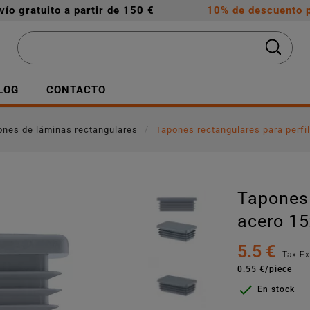
vío gratuito a partir de 150 €
10% de descuento p
LOG
CONTACTO
ones de láminas rectangulares
Tapones rectangulares para perfi
Tapones 
acero 15
5.5 €
Tax E
0.55 €/piece

En stock