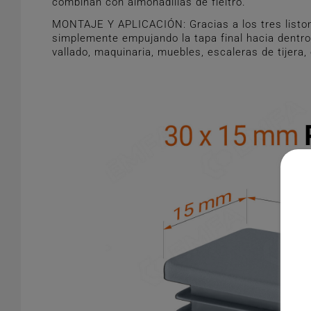
combinan con almohadillas de fieltro.
MONTAJE Y APLICACIÓN: Gracias a los tres liston
simplemente empujando la tapa final hacia dentro.
vallado, maquinaria, muebles, escaleras de tijera,