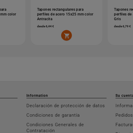
para
Tapones rectangulares para
Tapones re
0 mm color
perfiles de acero 15x25 mm color
perfiles d
Antracita
Gris
desde 6,44 €
desde 6,79 €

Information
Su cuent
Declaración de protección de datos
Informa
Condiciones de garantía
Pedidos
Condiciones Generales de
Factura
Contratación