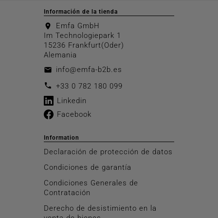
Información de la tienda
Emfa GmbH
location_on
Im Technologiepark 1
15236 Frankfurt(Oder)
Alemania
info@emfa-b2b.es
email
call
+33 0 782 180 099
Linkedin
Facebook
Information
Declaración de protección de datos
Condiciones de garantía
Condiciones Generales de
Contratación
Derecho de desistimiento en la
venta de bienes