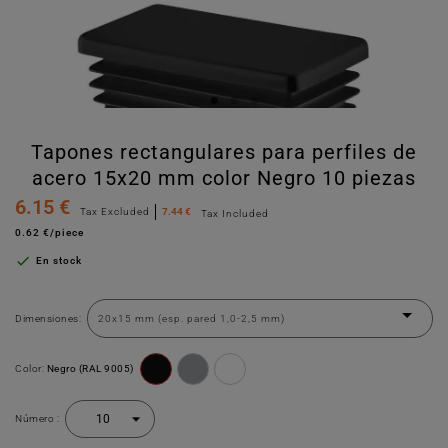
Tapones rectangulares para perfiles de
acero 15x20 mm color Negro 10 piezas
6.15 €
Tax Excluded
7.44 €
Tax Included
0.62 €/piece

En stock
Dimensiones:
Color:
Negro (RAL 9005)
Número :