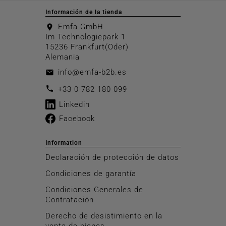
Información de la tienda
Emfa GmbH
location_on
Im Technologiepark 1
15236 Frankfurt(Oder)
Alemania
info@emfa-b2b.es
email
call
+33 0 782 180 099
Linkedin
Facebook
Information
Declaración de protección de datos
Condiciones de garantía
Condiciones Generales de
Contratación
Derecho de desistimiento en la
venta de bienes