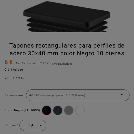
Tapones rectangulares para perfiles de
acero 30x40 mm color Negro 10 piezas
6 €
Tax Excluded
7.26 €
Tax Included
0.6 €/piece

En stock
Dimensiones:
Color:
Negro (RAL 9005)
Número :