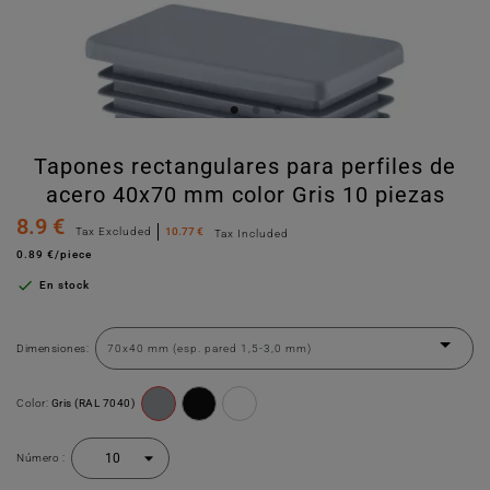
Tapones rectangulares para perfiles de
acero 40x70 mm color Gris 10 piezas
8.9 €
Tax Excluded
10.77 €
Tax Included
0.89 €/piece

En stock
Dimensiones:
Color:
Gris (RAL 7040)
Número :