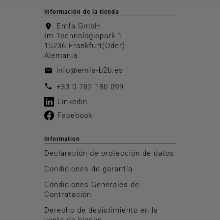
Información de la tienda
Emfa GmbH
location_on
Im Technologiepark 1
15236 Frankfurt(Oder)
Alemania
info@emfa-b2b.es
email
call
+33 0 782 180 099
Linkedin
Facebook
Information
Declaración de protección de datos
Condiciones de garantía
Condiciones Generales de
Contratación
Derecho de desistimiento en la
venta de bienes