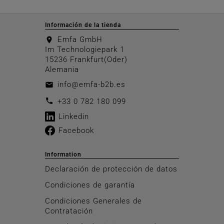
Información de la tienda
Emfa GmbH
location_on
Im Technologiepark 1
15236 Frankfurt(Oder)
Alemania
info@emfa-b2b.es
email
call
+33 0 782 180 099
Linkedin
Facebook
Information
Declaración de protección de datos
Condiciones de garantía
Condiciones Generales de
Contratación