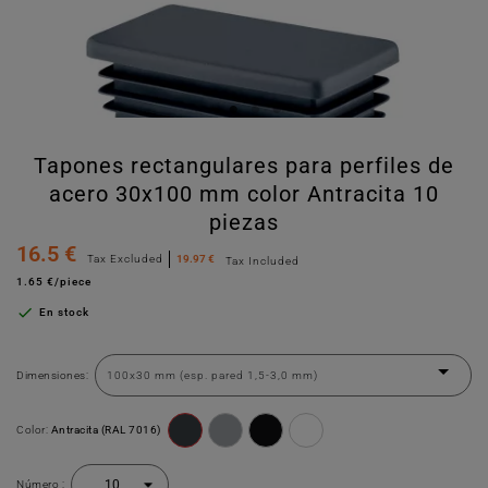
Tapones rectangulares para perfiles de
acero 30x100 mm color Antracita 10
piezas
16.5 €
Tax Excluded
19.97 €
Tax Included
1.65 €/piece

En stock
Dimensiones:
Color:
Antracita (RAL 7016)
Número :