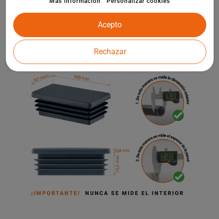
Más información
Personalizar cookies
acero y aluminio, perfiles de plástico, sistemas de vallado,
maquinaria, muebles, escaleras de tijera, caballetes, parques
infantiles y otros elementos de la arquitectura de jardines.
Acepto
Rechazar