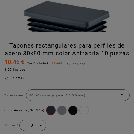
Tapones rectangulares para perfiles de
acero 30x80 mm color Antracita 10 piezas
10.45 €
Tax Excluded
12.64 €
Tax Included
1.05 €/piece

En stock
Dimensiones:
Color:
Antracita (RAL 7016)
Número :