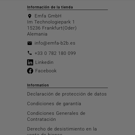
Información de la tienda
Emfa GmbH
location_on
Im Technologiepark 1
15236 Frankfurt(Oder)
Alemania
info@emfa-b2b.es
email
call
+33 0 782 180 099
Linkedin
Facebook
Information
Declaración de protección de datos
Condiciones de garantía
Condiciones Generales de
Contratación
Derecho de desistimiento en la
venta de bienes