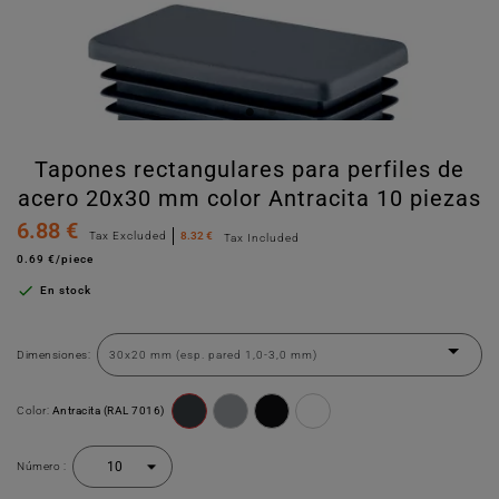
Tapones rectangulares para perfiles de
acero 20x30 mm color Antracita 10 piezas
6.88 €
Tax Excluded
8.32 €
Tax Included
0.69 €/piece

En stock
Dimensiones:
Color:
Antracita (RAL 7016)
Número :