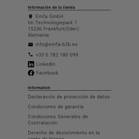
Información de la tienda
Emfa GmbH
location_on
Im Technologiepark 1
15236 Frankfurt(Oder)
Alemania
info@emfa-b2b.es
email
call
+33 0 782 180 099
Linkedin
Facebook
Information
Declaración de protección de datos
Condiciones de garantía
Condiciones Generales de
Contratación
Derecho de desistimiento en la
venta de bienes