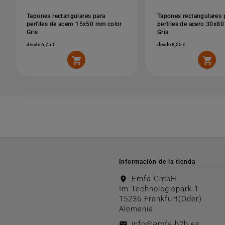
Tapones rectangulares para
Tapones rectangulares 
perfiles de acero 15x50 mm color
perfiles de acero 30x8
Gris
Gris
desde 6,75 €
desde 8,55 €


Información de la tienda
Emfa GmbH
location_on
Im Technologiepark 1
15236 Frankfurt(Oder)
Alemania
info@emfa-b2b.es
email