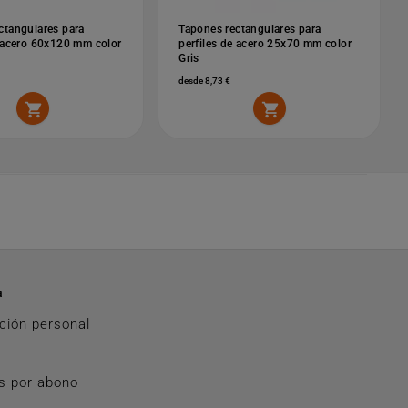
ctangulares para
Tapones rectangulares para
e acero 60x120 mm color
perfiles de acero 25x70 mm color
Gris
desde 8,73 €


a
ción personal
s por abono