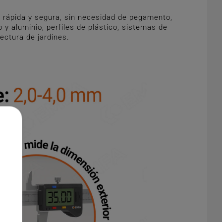
 rápida y segura, sin necesidad de pegamento,
y aluminio, perfiles de plástico, sistemas de
tectura de jardines.