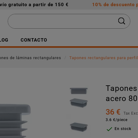
vío gratuito a partir de 150 €
10% de descuento p
LOG
CONTACTO
ones de láminas rectangulares
Tapones rectangulares para perfi
Tapones 
acero 80
36 €
Tax Ex
3.6 €/piece

En stock