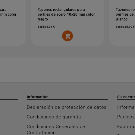
para
Tapones rectangulares para
Tapones re
0 mm color
perfiles de acero 10x20 mm color
perfiles d
Negro
Blanco
desde 5,31 €
desde 20,70 €

Information
Su cuent
Declaración de protección de datos
Informa
Condiciones de garantía
Pedidos
Condiciones Generales de
Factura
Contratación