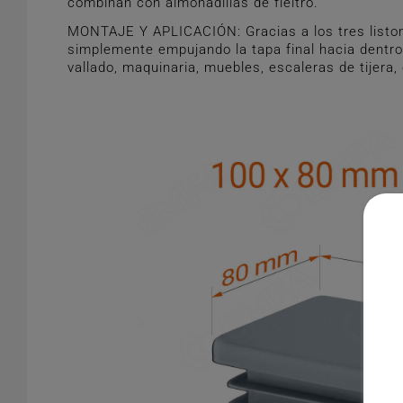
combinan con almohadillas de fieltro.
MONTAJE Y APLICACIÓN: Gracias a los tres liston
simplemente empujando la tapa final hacia dentro.
vallado, maquinaria, muebles, escaleras de tijera,