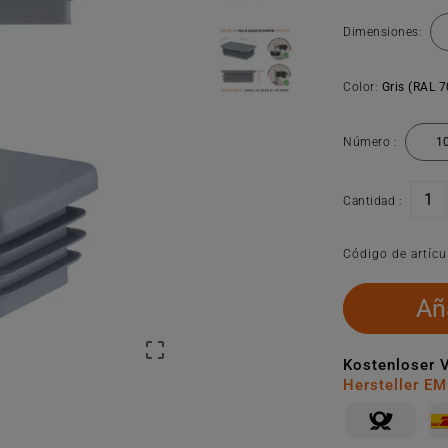
Dimensiones:
Color:
Gris (RAL 
Número :
Cantidad :
Código de artícu
Aña

Kostenloser 
Hersteller E