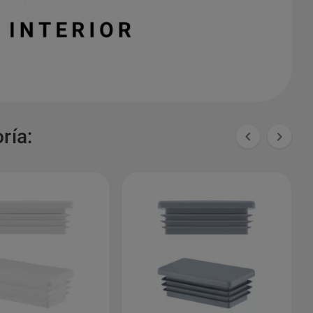
ría:

