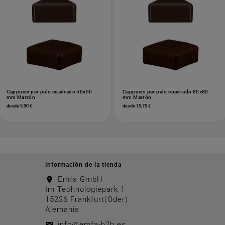
Cappucci per palo cuadrado 50x50
Cappucci per palo cuadrado 80x80
mm Marrón
mm Marrón
desde 9,90 €
desde 15,75 €
Información de la tienda
Emfa GmbH
location_on
Im Technologiepark 1
15236 Frankfurt(Oder)
Alemania
info@emfa-b2b.es
email