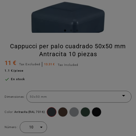
Cappucci per palo cuadrado 50x50 mm
Antracita 10 piezas
11 €
Tax Excluded
13.31 €
Tax Included
1.1 €/piece

En stock
Dimensiones:
Color:
Antracita (RAL 7016)
Número :