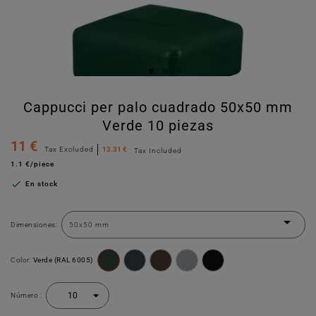
Cappucci per palo cuadrado 50x50 mm
Verde 10 piezas
11 €
Tax Excluded
13.31 €
Tax Included
1.1 €/piece

En stock
Dimensiones:
Color:
Verde (RAL 6005)
Número :