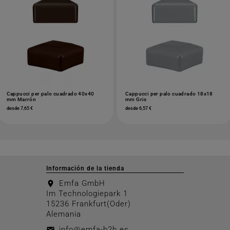
Cappucci per palo cuadrado 40x40
Cappucci per palo cuadrado 18x18
mm Marrón
mm Gris
desde 7,65 €
desde 6,57 €
Información de la tienda
Emfa GmbH
location_on
Im Technologiepark 1
15236 Frankfurt(Oder)
Alemania
info@emfa-b2b.es
email