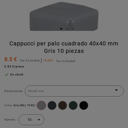
Cappucci per palo cuadrado 40x40 mm
Gris 10 piezas
8.5 €
Tax Excluded
10.29 €
Tax Included
0.85 €/piece

En stock
Dimensiones:
Color:
Gris (RAL 7040)
Número :