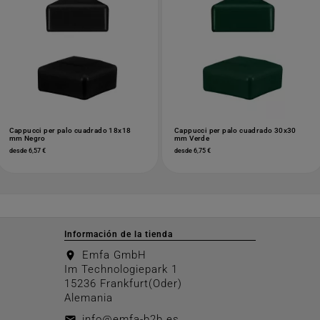
Cappucci per palo cuadrado 18x18
Cappucci per palo cuadrado 30x30
mm Negro
mm Verde
desde 6,57 €
desde 6,75 €
Información de la tienda
Emfa GmbH
location_on
Im Technologiepark 1
15236 Frankfurt(Oder)
Alemania
info@emfa-b2b.es
email