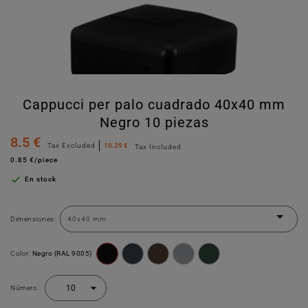
Cappucci per palo cuadrado 40x40 mm
Negro 10 piezas
8.5 €
Tax Excluded
10.29 €
Tax Included
0.85 €/piece

En stock
Dimensiones:
Color:
Negro (RAL 9005)
Número :