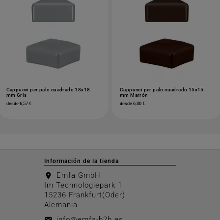
Cappucci per palo cuadrado 18x18
Cappucci per palo cuadrado 15x15
mm Gris
mm Marrón
desde 6,57 €
desde 6,30 €
Información de la tienda
Emfa GmbH
location_on
Im Technologiepark 1
15236 Frankfurt(Oder)
Alemania
info@emfa-b2b.es
email