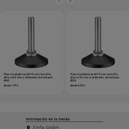


Pies niveladores M10 con tornillo,
Pies niveladores M10 con tornillo,
altura 80 mm y diámetro de la base
altura 50 mm y diámetro de la base
Ø40
Ø50
desde 7,79 €
desde 6,95 €
Información de la tienda
Emfa GmbH
location_on