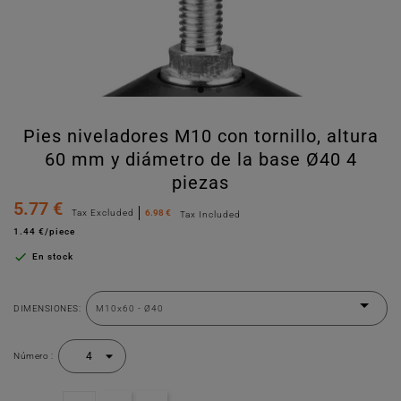
Pies niveladores M10 con tornillo, altura
60 mm y diámetro de la base Ø40 4
piezas
5.77 €
Tax Excluded
6.98 €
Tax Included
1.44 €/piece

En stock
DIMENSIONES:
Número :