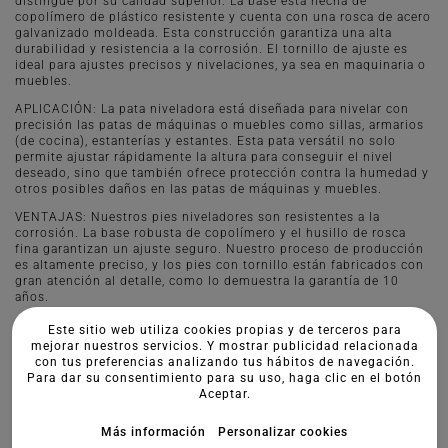
distingue por su calidad superior. La base está hecha de
copolímero de plástico resistente y cuenta con una rosca de acero
galvanizado moldeada. Esta construcción garantiza una alta
durabilidad y resistencia a la corrosión. El tornillo de ajuste es
ideal para ajustes precisos y nivelaciones, ya sea en maquinaria o
muebles.
APLICACIÓN: La pata niveladora está diseñada para nivelar con
precisión las patas de máquinas o muebles como sillas, armarios
(de cocina), estanterías y estantes. Esta pata versátil no solo
permite ajustar rápidamente la altura para conseguir el nivel
deseado, sino que también ofrece protección contra la humedad y
otros posibles daños en las patas de máquinas y muebles.
VENTAJAS: Nuestros pies niveladores son resistentes a la
corrosión. La base robusta de copolímero y el husillo de rosca
fina garantizan un ajuste seguro. Nuestro proceso de producción
es altamente preciso, y los pies con tornillo están fabricados con
gran atención al detalle, como lo demuestra la garantía de 10
años.
Este sitio web utiliza cookies propias y de terceros para
mejorar nuestros servicios. Y mostrar publicidad relacionada
con tus preferencias analizando tus hábitos de navegación.
Para dar su consentimiento para su uso, haga clic en el botón
Aceptar.
Más información
Personalizar cookies