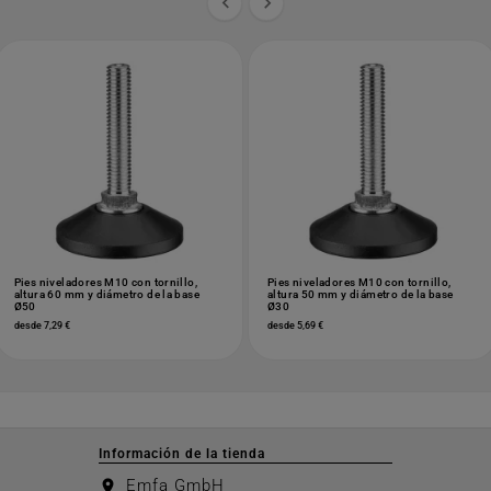


Pies niveladores M10 con tornillo,
Pies niveladores M10 con tornillo,
altura 60 mm y diámetro de la base
altura 50 mm y diámetro de la base
Ø50
Ø30
desde 7,29 €
desde 5,69 €
Información de la tienda
Emfa GmbH
location_on