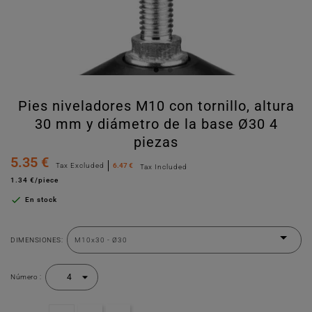
Pies niveladores M10 con tornillo, altura
30 mm y diámetro de la base Ø30 4
piezas
5.35 €
Tax Excluded
6.47 €
Tax Included
1.34 €/piece

En stock
DIMENSIONES:
Número :