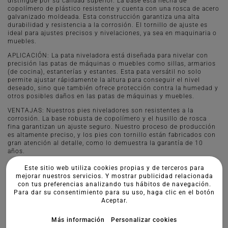
distingue por su calidad superior. La base está hecha de
copolímero de plástico resistente y cuenta con una rosca de acero
galvanizado moldeada. Esta construcción garantiza una alta
durabilidad y resistencia a la corrosión. El tornillo de ajuste es
ideal para ajustes precisos y nivelaciones, ya sea en maquinaria o
muebles.
APLICACIÓN: La pata niveladora está diseñada para nivelar con
precisión las patas de máquinas o muebles como sillas, armarios
(de cocina), estanterías y estantes. Esta pata versátil no solo
permite ajustar rápidamente la altura para conseguir el nivel
deseado, sino que también ofrece protección contra la humedad y
otros posibles daños en las patas de máquinas y muebles.
VENTAJAS: Nuestros pies niveladores son resistentes a la
corrosión. La base robusta de copolímero y el husillo de rosca
fina garantizan un ajuste seguro. Nuestro proceso de producción
es altamente preciso, y los pies con tornillo están fabricados con
gran atención al detalle, como lo demuestra la garantía de 10
años.
Este sitio web utiliza cookies propias y de terceros para
mejorar nuestros servicios. Y mostrar publicidad relacionada
con tus preferencias analizando tus hábitos de navegación.
Para dar su consentimiento para su uso, haga clic en el botón
Aceptar.
Más información
Personalizar cookies