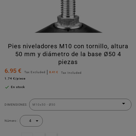
Pies niveladores M10 con tornillo, altura
50 mm y diámetro de la base Ø50 4
piezas
6.95 €
Tax Excluded
8.41 €
Tax Included
1.74 €/piece

En stock
DIMENSIONES:
Número :