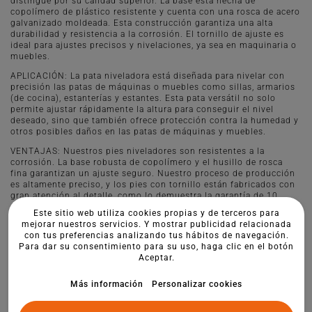
distingue por su calidad superior. La base está hecha de
copolímero de plástico resistente y cuenta con una rosca de acero
galvanizado moldeada. Esta construcción garantiza una alta
durabilidad y resistencia a la corrosión. El tornillo de ajuste es
ideal para ajustes precisos y nivelaciones, ya sea en maquinaria o
muebles.
APLICACIÓN: La pata niveladora está diseñada para nivelar con
precisión las patas de máquinas o muebles como sillas, armarios
(de cocina), estanterías y estantes. Esta pata versátil no solo
permite ajustar rápidamente la altura para conseguir el nivel
deseado, sino que también ofrece protección contra la humedad y
otros posibles daños en las patas de máquinas y muebles.
VENTAJAS: Nuestros pies niveladores son resistentes a la
corrosión. La base robusta de copolímero y el husillo de rosca
fina garantizan un ajuste seguro. Nuestro proceso de producción
es altamente preciso, y los pies con tornillo están fabricados con
gran atención al detalle, como lo demuestra la garantía de 10
años.
Este sitio web utiliza cookies propias y de terceros para
mejorar nuestros servicios. Y mostrar publicidad relacionada
con tus preferencias analizando tus hábitos de navegación.
Para dar su consentimiento para su uso, haga clic en el botón
Aceptar.
Más información
Personalizar cookies