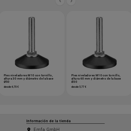


Pies niveladores M10 con tornillo,
Pies niveladores M10 con tornillo,
altura 30 mm y diámetro de la base
altura 60 mm y diámetro de la base
Ø50
Ø30
desde 6,70 €
desde 5,77 €
Información de la tienda
Emfa GmbH
location_on