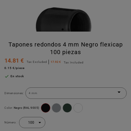
Tapones redondos 4 mm Negro flexicap
100 piezas
14.81 €
Tax Excluded
17.92 €
Tax Included
0.15 €/piece

En stock
Dimensiones:
Color:
Negro (RAL 9005)
Número :