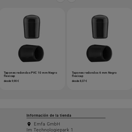
Tapones redondos PVC 10 mm Negro
Tapones redondos 6 mm Negro
flexicap
flexicap
desde 9,90 €
desde 8,37 €
Información de la tienda
Emfa GmbH
location_on
Im Technologiepark 1