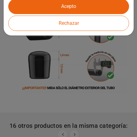
Acepto
Rechazar
16 otros productos en la misma categoría:

