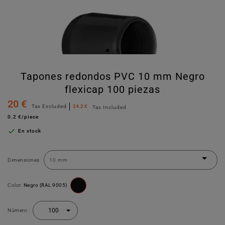
Tapones redondos PVC 10 mm Negro
flexicap 100 piezas
20 €
Tax Excluded
24.2 €
Tax Included
0.2 €/piece

En stock
Dimensiones:
Color:
Negro (RAL 9005)
Número :