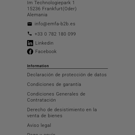
Im Technologiepark 1
15236 Frankfurt(Oder)
Alemania
info@emfa-b2b.es
email
call
+33 0 782 180 099
Linkedin
Facebook
Information
Declaración de protección de datos
Condiciones de garantía
Condiciones Generales de
Contratación
Derecho de desistimiento en la
venta de bienes
Aviso legal
Pago y envío