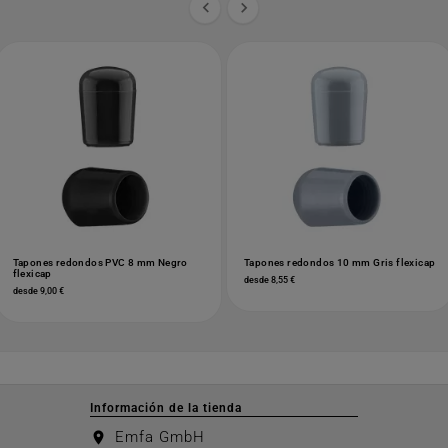


Tapones redondos PVC 8 mm Negro
Tapones redondos 10 mm Gris flexicap
flexicap
desde 8,55 €
desde 9,00 €
Información de la tienda
Emfa GmbH
location_on