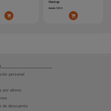
flexicap
desde 7,83 €


a
ción personal
s por abono
ones
s de descuento