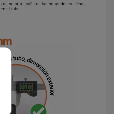
o como protección de las patas de las sillas.
 en el tubo.