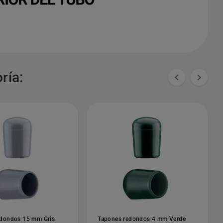
ría:


edondos 15 mm Gris
Tapones redondos 4 mm Verde