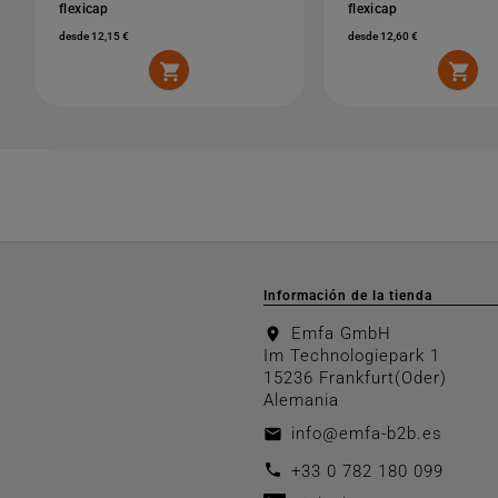
flexicap
flexicap
desde 12,15 €
desde 12,60 €


Información de la tienda
Emfa GmbH
location_on
Im Technologiepark 1
15236 Frankfurt(Oder)
Alemania
info@emfa-b2b.es
email
call
+33 0 782 180 099