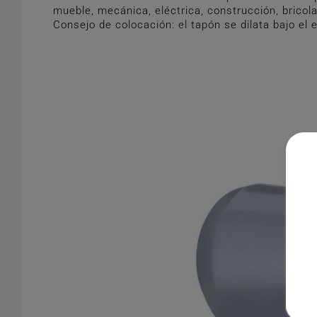
mueble, mecánica, eléctrica, construcción, bricol
Consejo de colocación: el tapón se dilata bajo el e