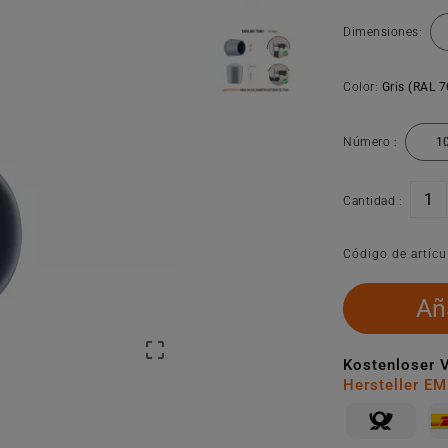
Dimensiones:
Color:
Gris (RAL 
Número :
Cantidad :
Código de artícu
Aña

Kostenloser 
Hersteller E