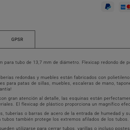
GPSR
ara tubo de 13,7 mm de diámetro. Flexicap redondo de pol
rías redondas y muebles están fabricados con polietileno (
nes para patas de sillas, muebles, escaleras de mano, tapone
antía!
n gran atención al detalle, las esquinas están perfectamen
teriales. El flexicap de plástico proporciona un magnífico ef
s, tuberías o barras de acero de la entrada de humedad y s
ra tubos también protege los extremos afilados de los tubos.
n utilizarse para cerrar tubos, varillas o incluso postes m