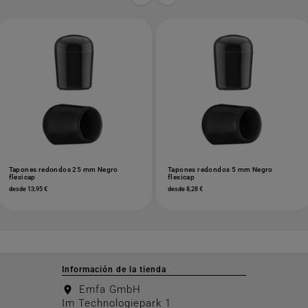
Tapones redondos 25 mm Negro
Tapones redondos 5 mm Negro
flexicap
flexicap
desde 13,95 €
desde 8,28 €
Información de la tienda
Emfa GmbH
location_on
Im Technologiepark 1