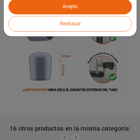
Acepto
Rechazar
16 otros productos en la misma categoría:

