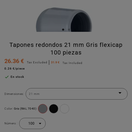
Tapones redondos 21 mm Gris flexicap
100 piezas
26.36 €
Tax Excluded
31.9 €
Tax Included
0.26 €/piece

En stock
Dimensiones:
Color:
Gris (RAL 7040)
Número :