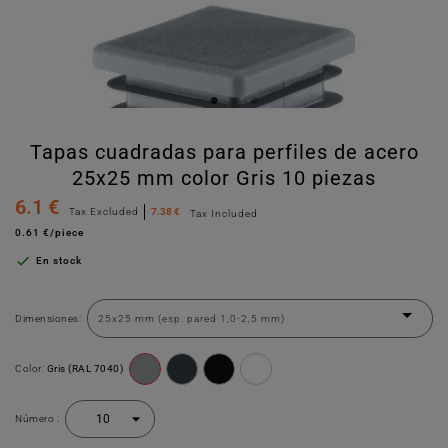
Tapas cuadradas para perfiles de acero
25x25 mm color Gris 10 piezas
6.1 €
Tax Excluded
7.38 €
Tax Included
0.61 €/piece

En stock
Dimensiones:
Color:
Gris (RAL 7040)
Número :