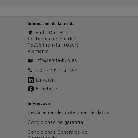
Información de la tienda
Emfa GmbH
location_on
Im Technologiepark 1
15236 Frankfurt(Oder)
Alemania
info@emfa-b2b.es
email
call
+33 0 782 180 099
Linkedin
Facebook
Information
Declaración de protección de datos
Condiciones de garantía
Condiciones Generales de