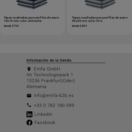
Tapas cuadradas para perfiles de acero
Tapas cuadradas para perfiles de acero
16x16 mm color Antracita
40x40 mm color Gris
desde 5,74 €
desde 5,85 €
Información de la tienda
Emfa GmbH
location_on
Im Technologiepark 1
15236 Frankfurt(Oder)
Alemania
info@emfa-b2b.es
email
call
+33 0 782 180 099
Linkedin
Facebook