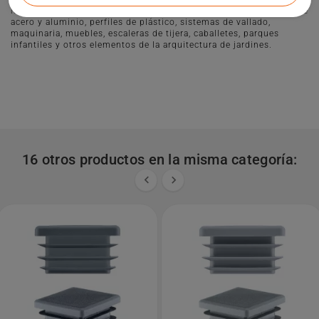
hacia dentro. Nuestros productos se utilizan en construcciones de
acero y aluminio, perfiles de plástico, sistemas de vallado,
maquinaria, muebles, escaleras de tijera, caballetes, parques
infantiles y otros elementos de la arquitectura de jardines.
16 otros productos en la misma categoría:

