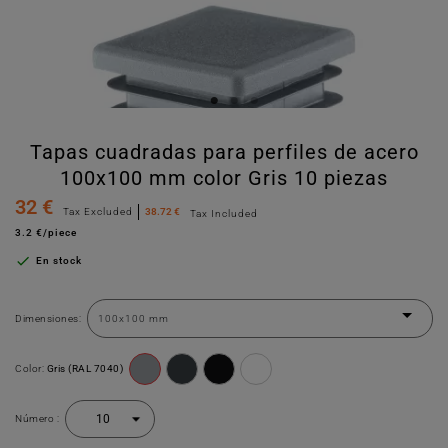
Tapas cuadradas para perfiles de acero
100x100 mm color Gris 10 piezas
32 €
Tax Excluded
38.72 €
Tax Included
3.2 €/piece

En stock
Dimensiones:
Color:
Gris (RAL 7040)
Número :