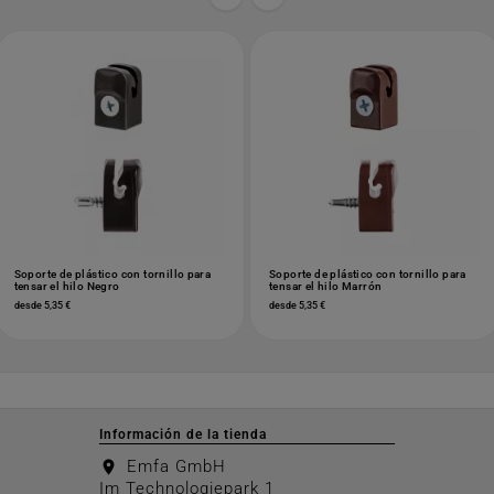
Soporte de plástico con tornillo para
Soporte de plástico con tornillo para
tensar el hilo Negro
tensar el hilo Marrón
desde 5,35 €
desde 5,35 €
Información de la tienda
Emfa GmbH
location_on
Im Technologiepark 1