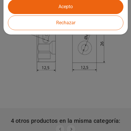
Acepto
Rechazar
4 otros productos en la misma categoría:

