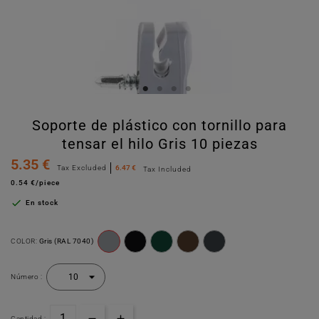
Soporte de plástico con tornillo para
tensar el hilo Gris 10 piezas
5.35 €
Tax Excluded
6.47 €
Tax Included
0.54 €/piece

En stock
COLOR:
Gris (RAL 7040)
Número :
Cantidad :