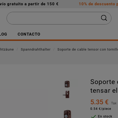
vío gratuito a partir de 150 €
10% de descuento p
LOG
CONTACTO
ahtzäune
Spanndrahthalter
Soporte de cable tensor con tornill
Soporte 
tensar e
5.35 €
Tax
0.54 €/piece

En stock