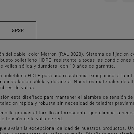
GPSR
el cable, color Marrón (RAL 8028). Sistema de fijación con
sto polietileno HDPE, resistente a todas las condiciones ex
e vallas sólida y duradera, con 10 años de garantía.
ietileno HDPE para una resistencia excepcional a la intemp
a instalación sólida y duradera. Nuestros materiales de alta
mbres de vallas.
ión está diseñado para mantener el alambre de tensión de l
stalación rápida y robusta sin necesidad de taladrar previam
lla gracias al tornillo autorroscante, que elimina la neces
e tensión de la valla de red.
avalan la excepcional calidad de nuestros productos. Una 