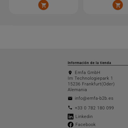


Información de la tienda
Emfa GmbH
location_on
Im Technologiepark 1
15236 Frankfurt(Oder)
Alemania
info@emfa-b2b.es
email
call
+33 0 782 180 099
Linkedin
Facebook