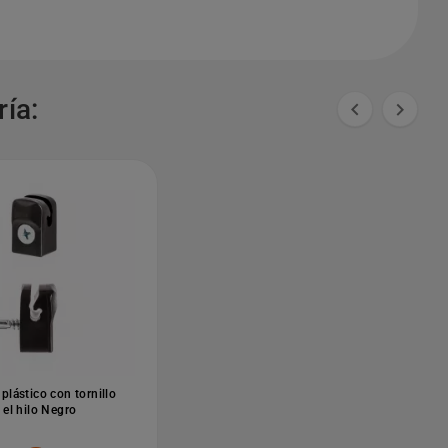
ía:


plástico con tornillo
 el hilo Negro