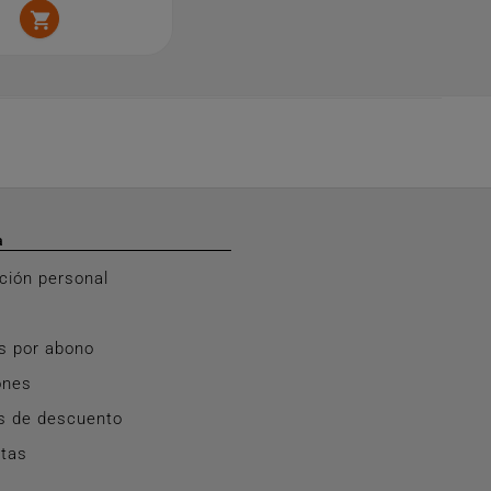

a
ción personal
s por abono
ones
s de descuento
rtas