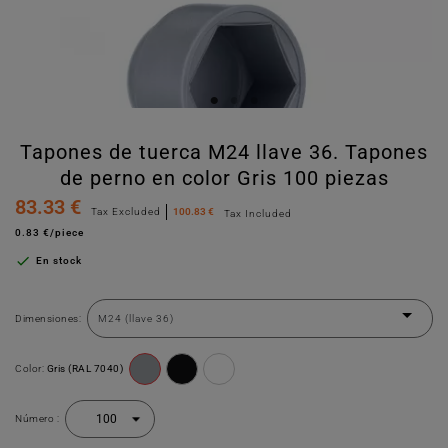
Tapones de tuerca M24 llave 36. Tapones
de perno en color Gris 100 piezas
83.33 €
Tax Excluded
100.83 €
Tax Included
0.83 €/piece

En stock
Dimensiones:
Color:
Gris (RAL 7040)
Número :