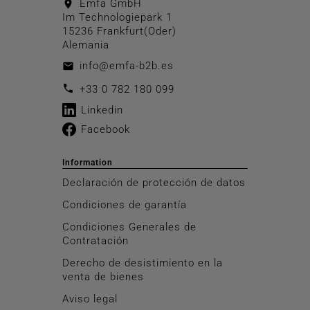
Emfa GmbH
location_on
Im Technologiepark 1
15236 Frankfurt(Oder)
Alemania
info@emfa-b2b.es
email
call
+33 0 782 180 099
Linkedin
Facebook
Information
Declaración de protección de datos
Condiciones de garantía
Condiciones Generales de
Contratación
Derecho de desistimiento en la
venta de bienes
Aviso legal