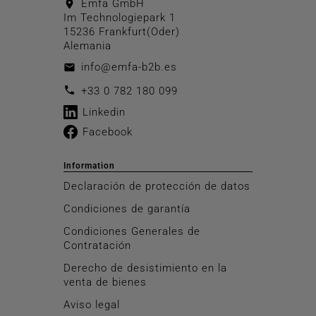
Emfa GmbH
location_on
Im Technologiepark 1
15236 Frankfurt(Oder)
Alemania
info@emfa-b2b.es
email
call
+33 0 782 180 099
Linkedin
Facebook
Information
Declaración de protección de datos
Condiciones de garantía
Condiciones Generales de
Contratación
Derecho de desistimiento en la
venta de bienes
Aviso legal