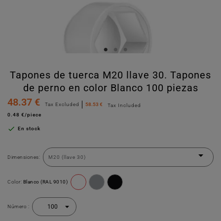
Tapones de tuerca M20 llave 30. Tapones
de perno en color Blanco 100 piezas
48.37 €
Tax Excluded
58.53 €
Tax Included
0.48 €/piece

En stock
Dimensiones:
Color:
Blanco (RAL 9010)
Número :