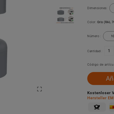
Dimensiones:
Color:
Gris (RAL 
Número :
Cantidad :
Código de artícu
Aña

Kostenloser 
Hersteller E