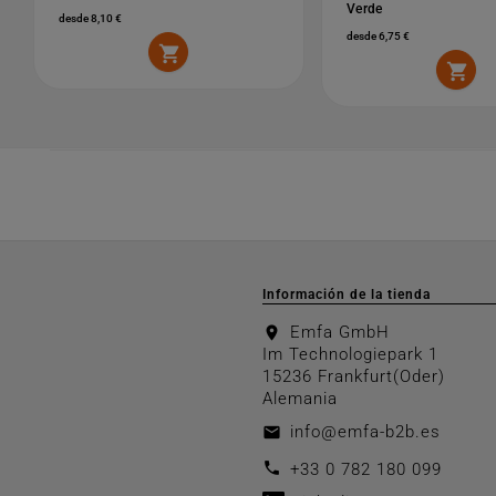
Verde
desde 8,10 €
desde 6,75 €


Información de la tienda
Emfa GmbH
location_on
Im Technologiepark 1
15236 Frankfurt(Oder)
Alemania
info@emfa-b2b.es
email
call
+33 0 782 180 099