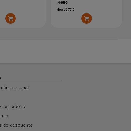
Negro
desde 6,75 €


a
ción personal
s por abono
ones
s de descuento